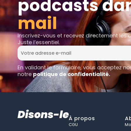
podcasts da
mail
Inscrivez-vous et recevez directement les 
Juste l’essentiel.
En validant le formulaire, vous acceptez n
notre
politique de confidentialité.
À propos
A
CGU
Mo