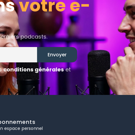
ns
votre e-
derniers podcasts.
os
conditions générales
et
bonnements
n espace personnel