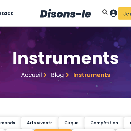
ntact
Je
Instruments
Accueil
Blog
Instruments
romands
Arts vivants
Cirque
Compétition