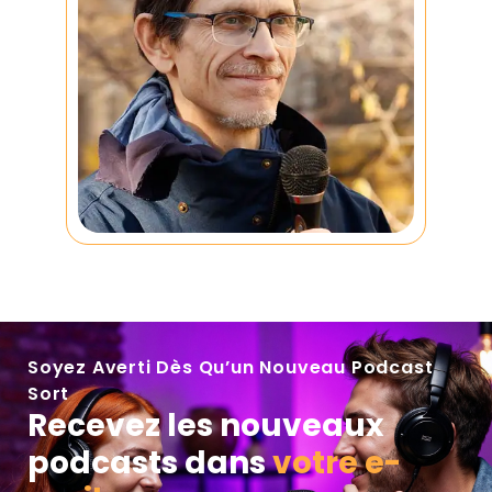
Soyez Averti Dès Qu’un Nouveau Podcast
Sort
Recevez les nouveaux
podcasts dans
votre e-