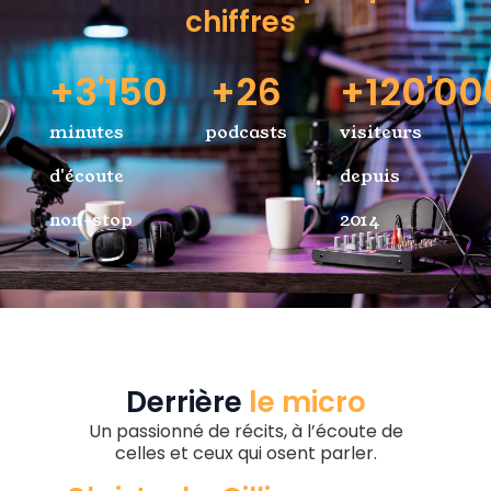
chiffres
+
3'150
+
26
+
120'00
minutes
podcasts
visiteurs
d'écoute
depuis
non-stop
2014
Derrière
le micro
Un passionné de récits, à l’écoute de
celles et ceux qui osent parler.