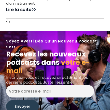
d’un instrument.
Lire la suite
Soyez Averti Dès Qu’un Nouveau Podcast
Sort
Recevez les nouveaux
podcasts dans
votre e-
mail
Inscrivez-vous et recevez directement les
derniers podcasts. Juste l’essentiel.