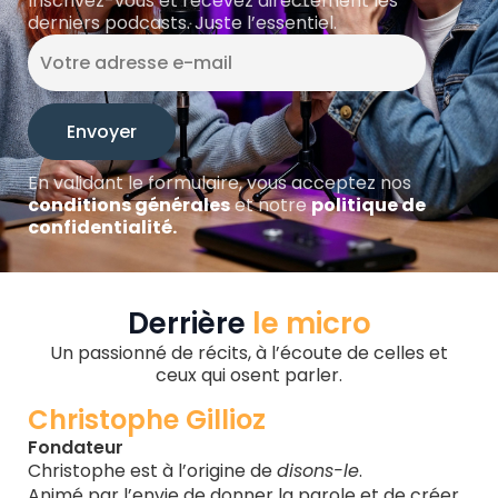
Inscrivez-vous et recevez directement les
derniers podcasts. Juste l’essentiel.
En validant le formulaire, vous acceptez nos
conditions générales
et notre
politique de
confidentialité.
Derrière
le micro
Un passionné de récits, à l’écoute de celles et
ceux qui osent parler.
Christophe Gillioz
Fondateur
Christophe est à l’origine de
disons-le
.
Animé par l’envie de donner la parole et de créer