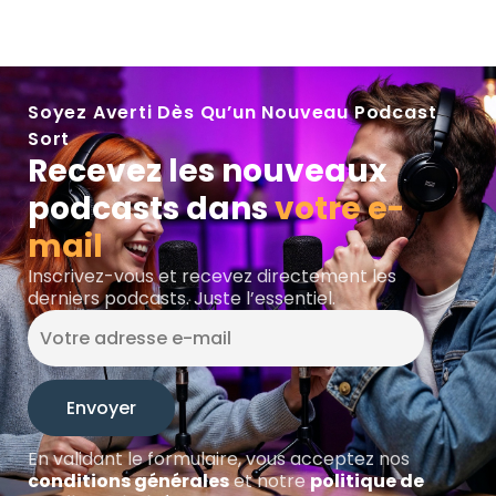
Soyez Averti Dès Qu’un Nouveau Podcast
Sort
Recevez les nouveaux
podcasts dans
votre e-
mail
Inscrivez-vous et recevez directement les
derniers podcasts. Juste l’essentiel.
En validant le formulaire, vous acceptez nos
conditions générales
et notre
politique de